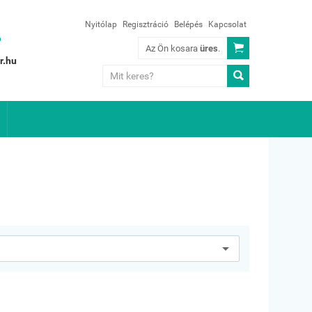
Nyitólap
Regisztráció
Belépés
Kapcsolat
?

Az Ön kosara
üres
.
r.hu
