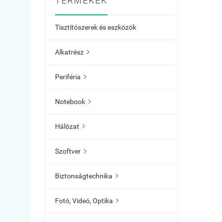
TERMÉKEK
Tisztítószerek és eszközök
Alkatrész

Periféria

Notebook

Hálózat

Szoftver

Biztonságtechnika

Fotó, Videó, Optika
