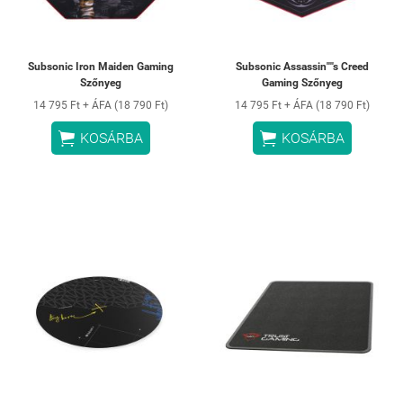
Subsonic Iron Maiden Gaming
Subsonic Assassin''''s Creed
Szőnyeg
Gaming Szőnyeg
14 795 Ft + ÁFA (18 790 Ft)
14 795 Ft + ÁFA (18 790 Ft)


KOSÁRBA
KOSÁRBA