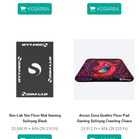


KOSÁRBA
KOSÁRBA
Sim-Lab Sim Floor Mat Gaming
Arozzi Zona Quattro Floor Pad
Szőnyeg Black
Gaming Szőnyeg Crawling Chaos
23 000 Ft + ÁFA (29 210 Ft)
23 012 Ft + ÁFA (29 225 Ft)