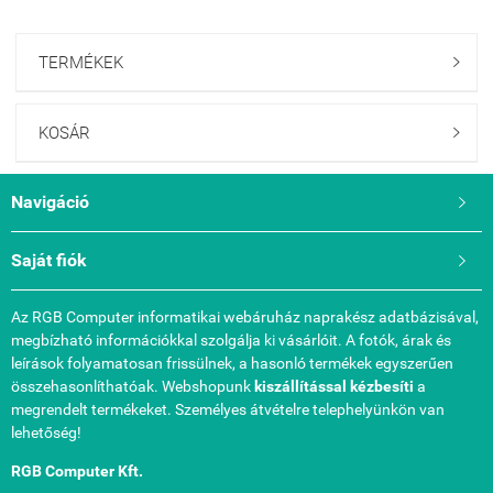
TERMÉKEK

KOSÁR

Navigáció

Saját fiók

Az RGB Computer informatikai webáruház naprakész adatbázisával,
megbízható információkkal szolgálja ki vásárlóit. A fotók, árak és
leírások folyamatosan frissülnek, a hasonló termékek egyszerűen
összehasonlíthatóak. Webshopunk
kiszállítással kézbesíti
a
megrendelt termékeket. Személyes átvételre telephelyünkön van
lehetőség!
RGB Computer Kft.