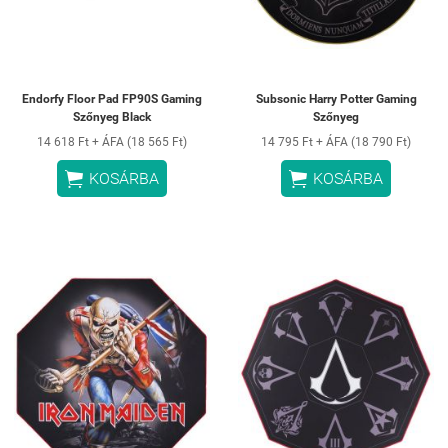
Endorfy Floor Pad FP90S Gaming
Subsonic Harry Potter Gaming
Szőnyeg Black
Szőnyeg
14 618 Ft + ÁFA (18 565 Ft)
14 795 Ft + ÁFA (18 790 Ft)


KOSÁRBA
KOSÁRBA