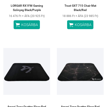
LORGAR RX1FM Gaming
Trust GXT 715 Chair Mat
Szőnyeg Black/Purple
Black/Red
16 476 Ft + ÁFA (20 925 Ft)
18 886 Ft + ÁFA (23 985 Ft)


KOSÁRBA
KOSÁRBA
Arozzi Zona Quattro Floor Pad
Arozzi Zona Quattro Floor Pad