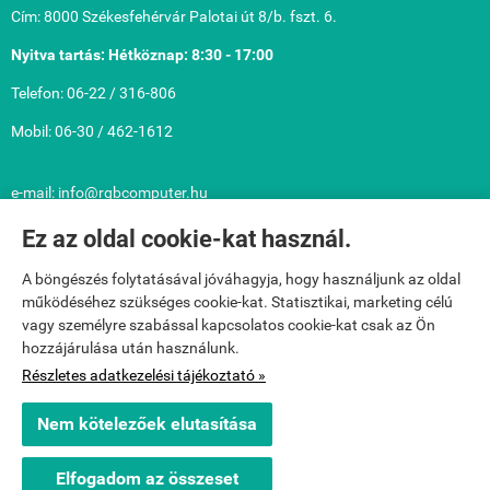
Cím: 8000 Székesfehérvár Palotai út 8/b. fszt. 6.
Nyitva tartás: Hétköznap: 8:30 - 17:00
Telefon: 06-22 / 316-806
Mobil: 06-30 / 462-1612
e-mail: info@rgbcomputer.hu
Közérdekű információk: Cégnév: RGB Computer Számítástechnikai
Ez az oldal cookie-kat használ.
Korlátolt Felelősségű Társaság
A böngészés folytatásával jóváhagyja, hogy használjunk az oldal
Adószám: 13420116-2-07 Cégjegyzékszám: 07-09-010901
működéséhez szükséges cookie-kat. Statisztikai, marketing célú
Cégbíróság: Fejér Megyei Bíróság mint Cégbíróság
vagy személyre szabással kapcsolatos cookie-kat csak az Ön
hozzájárulása után használunk.
Bankszámla: 10402908-50527048-48671009
Részletes adatkezelési tájékoztató »
webshop.rgbcomputer.hu -
RGB Computer Kft.
-
ÁSZF
-
Adatkezelési
Nem kötelezőek elutasítása
tájékoztató
Elfogadom az összeset
Webáruház készítés
a StartÜzlettel.