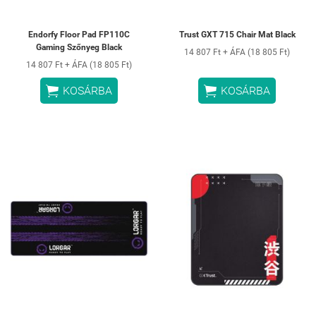
Endorfy Floor Pad FP110C
Trust GXT 715 Chair Mat Black
Gaming Szőnyeg Black
14 807 Ft + ÁFA (18 805 Ft)
14 807 Ft + ÁFA (18 805 Ft)


KOSÁRBA
KOSÁRBA