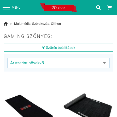


MENÜ

»
Multimédia, Szórakozás, Otthon
GAMING SZŐNYEG:
Szűrés beállítások
