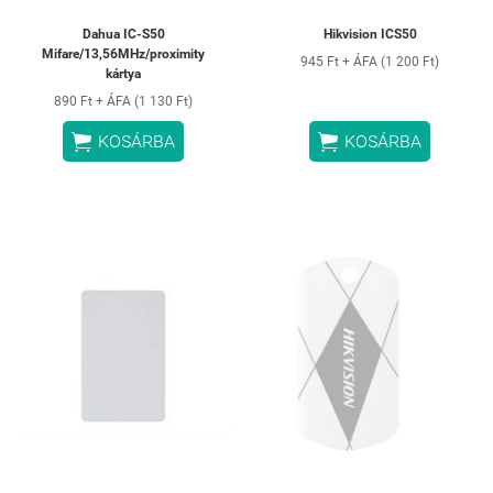
Dahua IC-S50
Hikvision ICS50
Mifare/13,56MHz/proximity
945 Ft + ÁFA (1 200 Ft)
kártya
890 Ft + ÁFA (1 130 Ft)


KOSÁRBA
KOSÁRBA