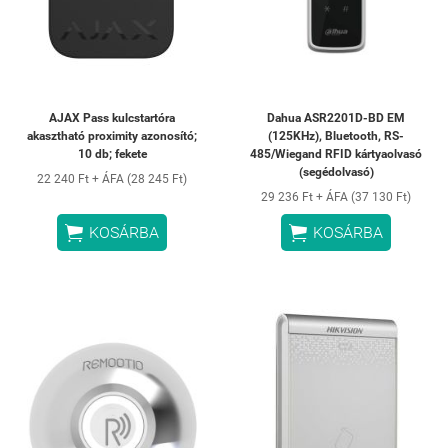
AJAX Pass kulcstartóra
Dahua ASR2201D-BD EM
akasztható proximity azonosító;
(125KHz), Bluetooth, RS-
10 db; fekete
485/Wiegand RFID kártyaolvasó
(segédolvasó)
22 240 Ft + ÁFA (28 245 Ft)
29 236 Ft + ÁFA (37 130 Ft)


KOSÁRBA
KOSÁRBA