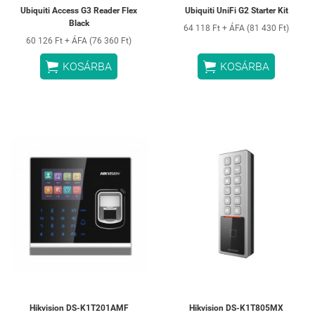
Ubiquiti Access G3 Reader Flex
Ubiquiti UniFi G2 Starter Kit
Black
64 118 Ft + ÁFA (81 430 Ft)
60 126 Ft + ÁFA (76 360 Ft)


KOSÁRBA
KOSÁRBA
Hikvision DS-K1T201AMF
Hikvision DS-K1T805MX