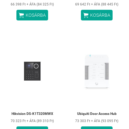
66 398 Ft + ÁFA (84 325 Ft)
69 642 Ft + ÁFA (88 445 Ft)


KOSÁRBA
KOSÁRBA
Hikvision DS-K1T320MWX
Ubiquiti Door Access Hub
70 323 Ft + ÁFA (89 310 Ft)
73 303 Ft + ÁFA (93 095 Ft)