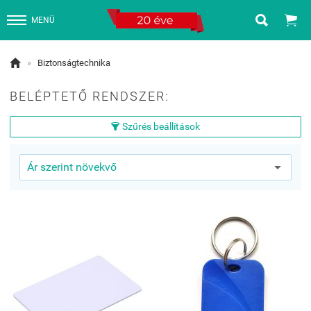


MENÜ

»
Biztonságtechnika
BELÉPTETŐ RENDSZER:
Szűrés beállítások
