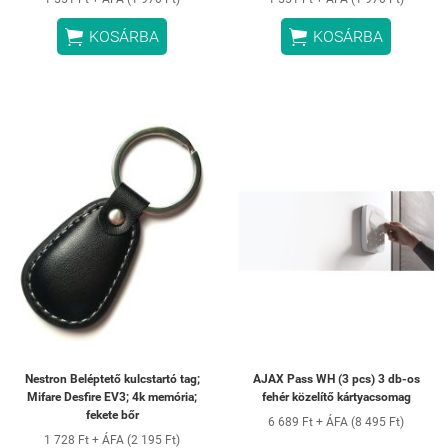


KOSÁRBA
KOSÁRBA
Nestron Beléptető kulcstartó tag;
AJAX Pass WH (3 pcs) 3 db-os
Mifare Desfire EV3; 4k memória;
fehér közelítő kártyacsomag
fekete bőr
6 689 Ft + ÁFA (8 495 Ft)
1 728 Ft + ÁFA (2 195 Ft)