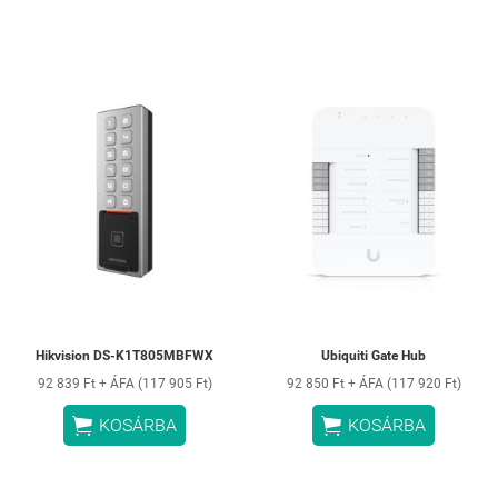
Hikvision DS-K1T805MBFWX
Ubiquiti Gate Hub
92 839 Ft + ÁFA (117 905 Ft)
92 850 Ft + ÁFA (117 920 Ft)


KOSÁRBA
KOSÁRBA