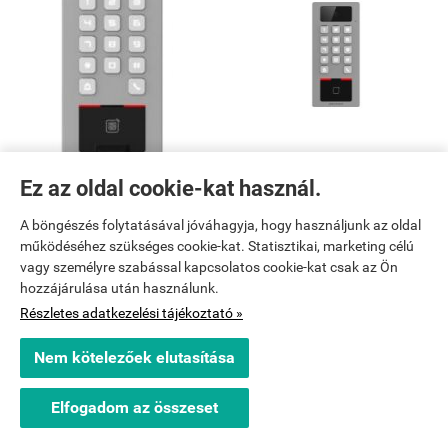
Ez az oldal cookie-kat használ.
Hikvision DS-K1T502DBFWX
Hikvision DS-K1T502DBWX-C
A böngészés folytatásával jóváhagyja, hogy használjunk az oldal
139 193 Ft + ÁFA (176 775 Ft)
139 193 Ft + ÁFA (176 775 Ft)
működéséhez szükséges cookie-kat. Statisztikai, marketing célú


KOSÁRBA
KOSÁRBA
vagy személyre szabással kapcsolatos cookie-kat csak az Ön
hozzájárulása után használunk.
Részletes adatkezelési tájékoztató »
Nem kötelezőek elutasítása
Elfogadom az összeset