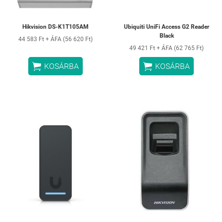
Hikvision DS-K1T105AM
Ubiquiti UniFi Access G2 Reader
Black
44 583 Ft + ÁFA (56 620 Ft)
49 421 Ft + ÁFA (62 765 Ft)


KOSÁRBA
KOSÁRBA