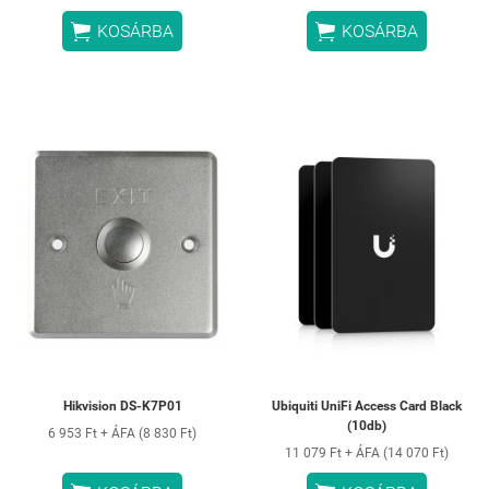


KOSÁRBA
KOSÁRBA
Hikvision DS-K7P01
Ubiquiti UniFi Access Card Black
(10db)
6 953 Ft + ÁFA (8 830 Ft)
11 079 Ft + ÁFA (14 070 Ft)