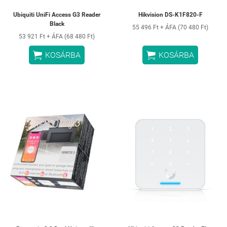
Ubiquiti UniFi Access G3 Reader
Hikvision DS-K1F820-F
Black
55 496 Ft + ÁFA (70 480 Ft)
53 921 Ft + ÁFA (68 480 Ft)


KOSÁRBA
KOSÁRBA