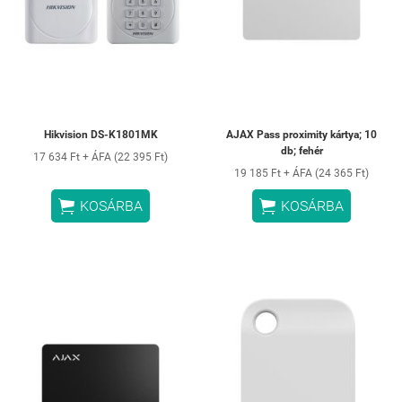
Hikvision DS-K1801MK
AJAX Pass proximity kártya; 10
db; fehér
17 634 Ft + ÁFA (22 395 Ft)
19 185 Ft + ÁFA (24 365 Ft)


KOSÁRBA
KOSÁRBA