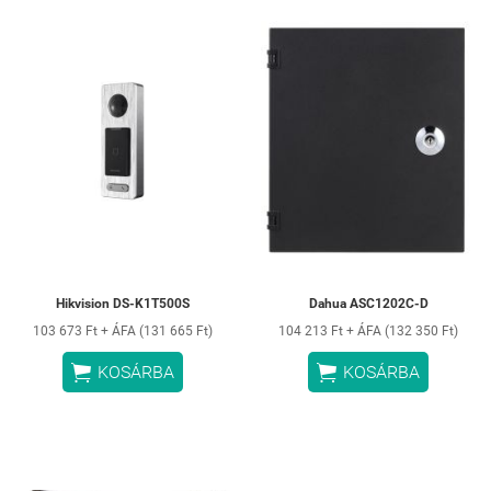
Hikvision DS-K1T500S
Dahua ASC1202C-D
103 673 Ft + ÁFA (131 665 Ft)
104 213 Ft + ÁFA (132 350 Ft)


KOSÁRBA
KOSÁRBA