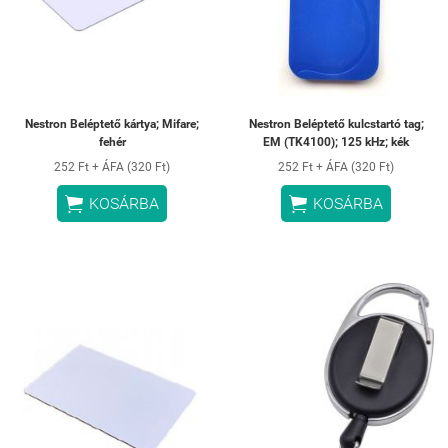
Nestron Beléptető kártya; Mifare;
Nestron Beléptető kulcstartó tag;
fehér
EM (TK4100); 125 kHz; kék
252 Ft + ÁFA (320 Ft)
252 Ft + ÁFA (320 Ft)


KOSÁRBA
KOSÁRBA