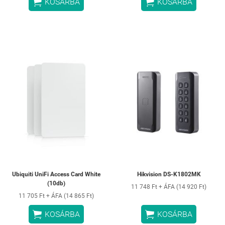


KOSÁRBA
KOSÁRBA
Ubiquiti UniFi Access Card White
Hikvision DS-K1802MK
(10db)
11 748 Ft + ÁFA (14 920 Ft)
11 705 Ft + ÁFA (14 865 Ft)


KOSÁRBA
KOSÁRBA