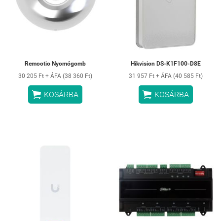
Remootio Nyomógomb
Hikvision DS-K1F100-D8E
30 205 Ft + ÁFA (38 360 Ft)
31 957 Ft + ÁFA (40 585 Ft)


KOSÁRBA
KOSÁRBA