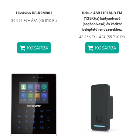
Hikvision DS-K2M061
Dahua ASR1101M-D EM
(125KHz) kártyaolvasó
36 071 Ft + ÁFA (45 810 Ft)
(segédolvasó) és kódzár
beléptető rendszerekhez
43 866 Ft + ÁFA (55 710 Ft)


KOSÁRBA
KOSÁRBA