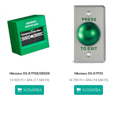
Hikvision DS-K7PEB/GREEN
Hikvision DS-K7P05
13 925 Ft + ÁFA (17 685 Ft)
14 709 Ft + ÁFA (18 680 Ft)


KOSÁRBA
KOSÁRBA