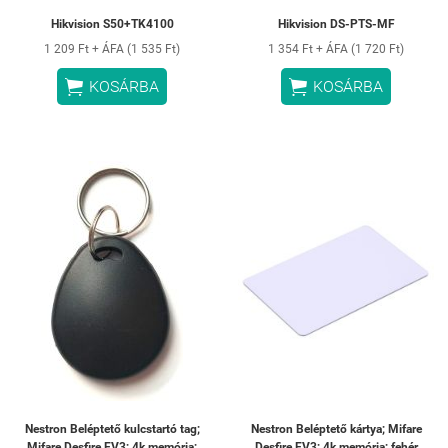
Hikvision S50+TK4100
Hikvision DS-PTS-MF
1 209 Ft + ÁFA (1 535 Ft)
1 354 Ft + ÁFA (1 720 Ft)


KOSÁRBA
KOSÁRBA
Nestron Beléptető kulcstartó tag;
Nestron Beléptető kártya; Mifare
Mifare Desfire EV3; 4k memória;
Desfire EV3; 4k memória; fehér