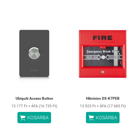
Ubiquiti Access Button
Hikvision DS-K7PEB
13 177 Ft + ÁFA (16 735 Ft)
13 925 Ft + ÁFA (17 685 Ft)


KOSÁRBA
KOSÁRBA