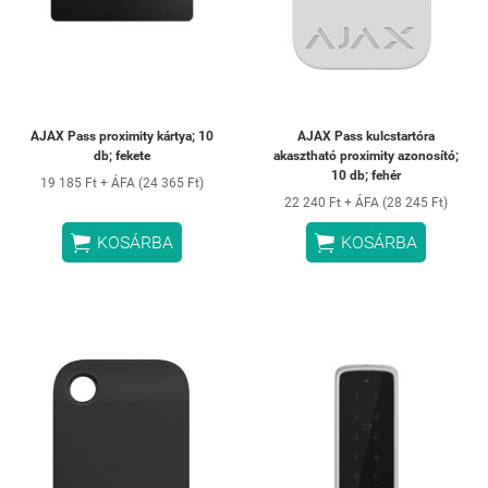
AJAX Pass proximity kártya; 10
AJAX Pass kulcstartóra
db; fekete
akasztható proximity azonosító;
10 db; fehér
19 185 Ft + ÁFA (24 365 Ft)
22 240 Ft + ÁFA (28 245 Ft)


KOSÁRBA
KOSÁRBA