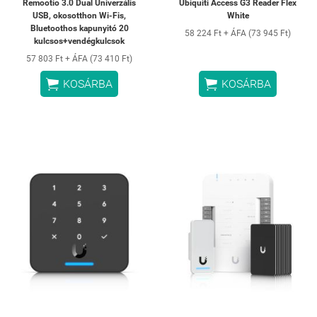
Remootio 3.0 Dual Univerzális
Ubiquiti Access G3 Reader Flex
USB, okosotthon Wi-Fis,
White
Bluetoothos kapunyitó 20
58 224 Ft + ÁFA (73 945 Ft)
kulcsos+vendégkulcsok
57 803 Ft + ÁFA (73 410 Ft)


KOSÁRBA
KOSÁRBA