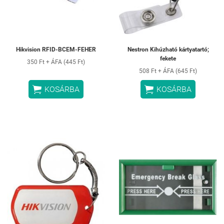
Hikvision RFID-BCEM-FEHER
Nestron Kihúzható kártyatartó;
fekete
350 Ft + ÁFA (445 Ft)
508 Ft + ÁFA (645 Ft)


KOSÁRBA
KOSÁRBA