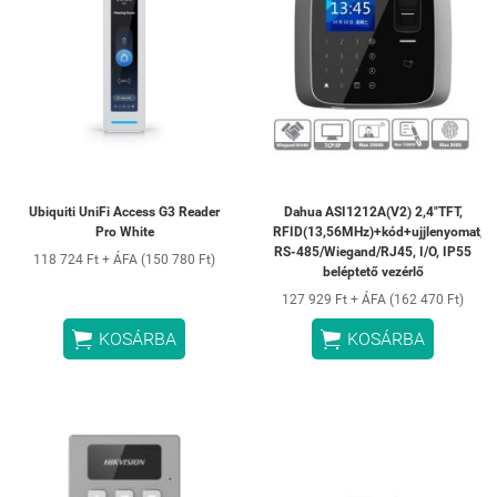
Ubiquiti UniFi Access G3 Reader
Dahua ASI1212A(V2) 2,4"TFT,
Pro White
RFID(13,56MHz)+kód+ujjlenyomat,
RS-485/Wiegand/RJ45, I/O, IP55
118 724 Ft + ÁFA (150 780 Ft)
beléptető vezérlő
127 929 Ft + ÁFA (162 470 Ft)


KOSÁRBA
KOSÁRBA