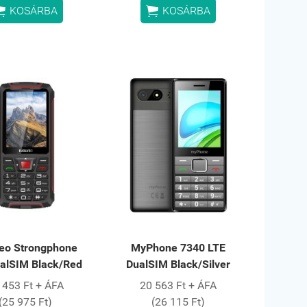


KOSÁRBA
KOSÁRBA
veo Strongphone
MyPhone 7340 LTE
alSIM Black/Red
DualSIM Black/Silver
 453 Ft + ÁFA
20 563 Ft + ÁFA
(25 975 Ft)
(26 115 Ft)