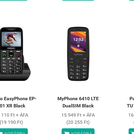
eo EasyPhone EP-
MyPhone 6410 LTE
P
01 XR Black
DualSIM Black
TU
 110 Ft + ÁFA
15 949 Ft + ÁFA
16
(19 190 Ft)
(20 255 Ft)


KOSÁRBA
KOSÁRBA