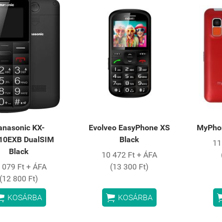
anasonic KX-
Evolveo EasyPhone XS
MyPhon
10EXB DualSIM
Black
11
Black
10 472 Ft + ÁFA
 079 Ft + ÁFA
(13 300 Ft)
(12 800 Ft)


KOSÁRBA
KOSÁRBA