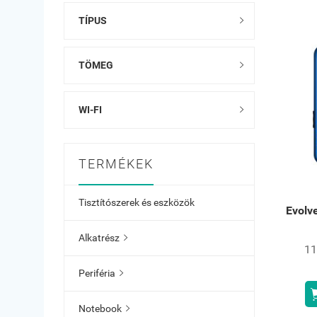
TÍPUS

TÖMEG

WI-FI

TERMÉKEK
Tisztítószerek és eszközök
Evolv
Alkatrész

11
Periféria

Notebook
