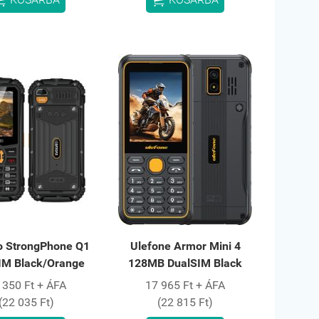
o StrongPhone Q1
Ulefone Armor Mini 4
IM Black/Orange
128MB DualSIM Black
 350 Ft + ÁFA
17 965 Ft + ÁFA
(22 035 Ft)
(22 815 Ft)