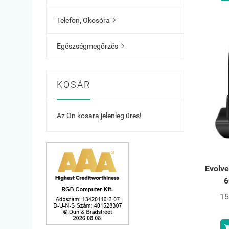
Telefon, Okosóra

Egészségmegőrzés

KOSÁR
Az Ön kosara jelenleg üres!
Evolv
6
15