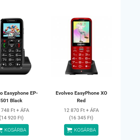
eo Easyphone EP-
Evolveo EasyPhone XO
501 Black
Red
 748 Ft + ÁFA
12 870 Ft + ÁFA
(14 920 Ft)
(16 345 Ft)


KOSÁRBA
KOSÁRBA