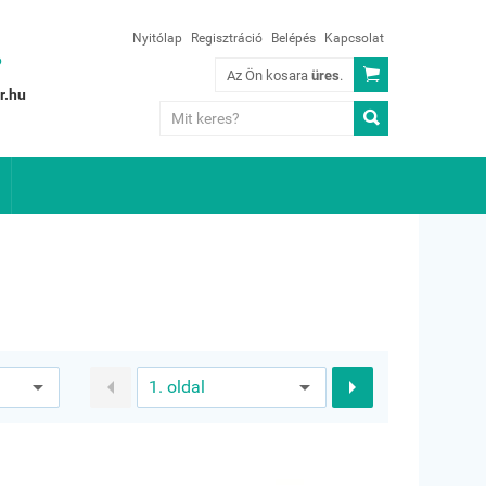
Nyitólap
Regisztráció
Belépés
Kapcsolat
?

Az Ön kosara
üres
.
r.hu


