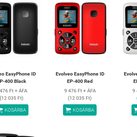
eo EasyPhone ID
Evolveo EasyPhone ID
Evolv
P-400 Black
EP-400 Red
E
 476 Ft + ÁFA
9 476 Ft + ÁFA
9 
(12 035 Ft)
(12 035 Ft)


KOSÁRBA
KOSÁRBA