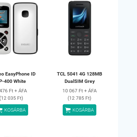
eo EasyPhone ID
TCL 5041 4G 128MB
P-400 White
DualSIM Grey
476 Ft + ÁFA
10 067 Ft + ÁFA
(12 035 Ft)
(12 785 Ft)


KOSÁRBA
KOSÁRBA