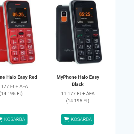
e Halo Easy Red
MyPhone Halo Easy
Black
 177 Ft + ÁFA
(14 195 Ft)
11 177 Ft + ÁFA
(14 195 Ft)


KOSÁRBA
KOSÁRBA