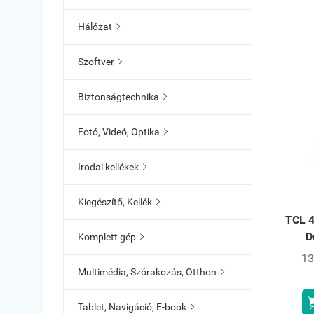
Hálózat

Szoftver

Biztonságtechnika

Fotó, Videó, Optika

Irodai kellékek

Kiegészítő, Kellék

TCL 
D
Komplett gép

13
Multimédia, Szórakozás, Otthon

Tablet, Navigáció, E-book
