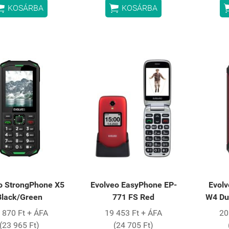


KOSÁRBA
KOSÁRBA
o StrongPhone X5
Evolveo EasyPhone EP-
Evol
Black/Green
771 FS Red
W4 Du
 870 Ft + ÁFA
19 453 Ft + ÁFA
20
(23 965 Ft)
(24 705 Ft)