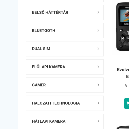
BELSŐ HÁTTÉRTÁR

BLUETOOTH

DUAL SIM

ELŐLAPI KAMERA

Evolv
E
9
GAMER

HÁLÓZATI TECHNOLÓGIA

HÁTLAPI KAMERA
