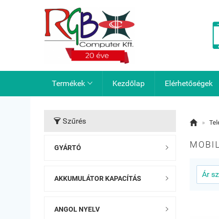
Termékek
Kezdőlap
Elérhetőségek

Szűrés


»
Tel
MOBIL
GYÁRTÓ

AKKUMULÁTOR KAPACÍTÁS

ANGOL NYELV
