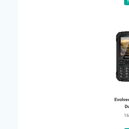
Evolve
D
16