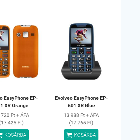
eo EasyPhone EP-
Evolveo EasyPhone EP-
1 XR Orange
601 XR Blue
 720 Ft + ÁFA
13 988 Ft + ÁFA
(17 425 Ft)
(17 765 Ft)


KOSÁRBA
KOSÁRBA