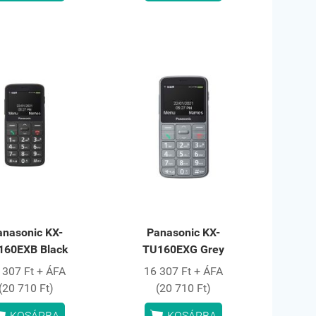
anasonic KX-
Panasonic KX-
160EXB Black
TU160EXG Grey
 307 Ft + ÁFA
16 307 Ft + ÁFA
(20 710 Ft)
(20 710 Ft)


KOSÁRBA
KOSÁRBA