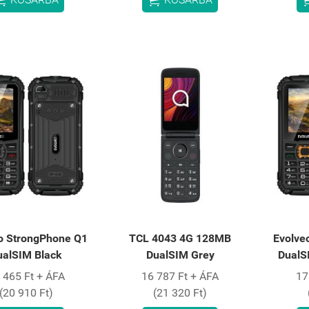
o StrongPhone Q1
TCL 4043 4G 128MB
Evolve
ualSIM Black
DualSIM Grey
DualS
 465 Ft + ÁFA
16 787 Ft + ÁFA
17
(20 910 Ft)
(21 320 Ft)