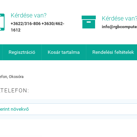


Kérdése van?
Kérdése van
+3622/316-806 +3630/462-
info@rgbcompute
1612
Regisztráció
Kosár tartalma
Rendelési feltételek
efon, Okosóra
TELEFON: