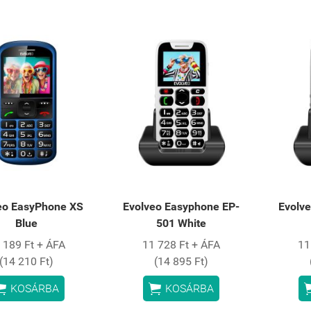
eo EasyPhone XS
Evolveo Easyphone EP-
Evolv
Blue
501 White
 189 Ft + ÁFA
11 728 Ft + ÁFA
11
(14 210 Ft)
(14 895 Ft)


KOSÁRBA
KOSÁRBA