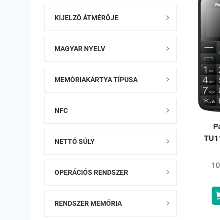
KIJELZŐ ÁTMÉRŐJE

MAGYAR NYELV

MEMÓRIAKÁRTYA TÍPUSA

NFC

P
TU1
NETTÓ SÚLY

10
OPERÁCIÓS RENDSZER

RENDSZER MEMÓRIA
