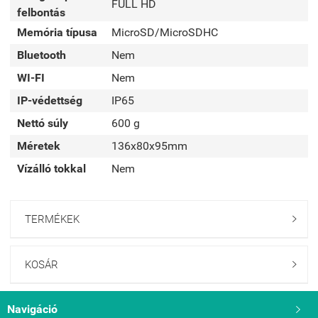
FULL HD
felbontás
Memória típusa
MicroSD/MicroSDHC
Bluetooth
Nem
WI-FI
Nem
IP-védettség
IP65
Nettó súly
600 g
Méretek
136x80x95mm
Vízálló tokkal
Nem
TERMÉKEK

KOSÁR

Navigáció
