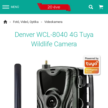


MENÜ

»
Fotó, Videó, Optika
»
Videokamera
Denver WCL-8040 4G Tuya
Wildlife Camera