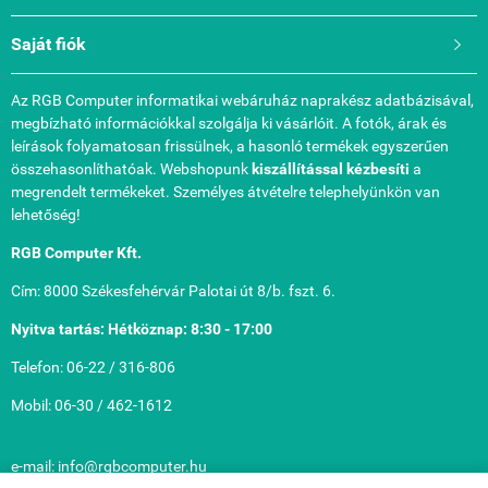
Saját fiók

Az RGB Computer informatikai webáruház naprakész adatbázisával,
megbízható információkkal szolgálja ki vásárlóit. A fotók, árak és
leírások folyamatosan frissülnek, a hasonló termékek egyszerűen
összehasonlíthatóak. Webshopunk
kiszállítással kézbesíti
a
megrendelt termékeket. Személyes átvételre telephelyünkön van
lehetőség!
RGB Computer Kft.
Cím: 8000 Székesfehérvár Palotai út 8/b. fszt. 6.
Nyitva tartás: Hétköznap: 8:30 - 17:00
Telefon: 06-22 / 316-806
Mobil: 06-30 / 462-1612
e-mail: info@rgbcomputer.hu