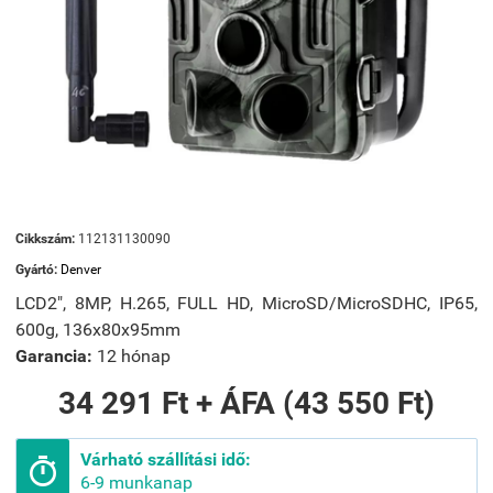
Cikkszám:
112131130090
Gyártó:
Denver
LCD2", 8MP, H.265, FULL HD, MicroSD/MicroSDHC, IP65,
600g, 136x80x95mm
Garancia:
12 hónap
34 291 Ft + ÁFA (43 550 Ft)
Várható szállítási idő:

6-9 munkanap