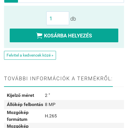
db

KOSÁRBA HELYEZÉS
Felvitel a kedvencek közé »
TOVÁBBI INFORMÁCIÓK A TERMÉKRŐL:
Kijelző méret
2 "
Állókép felbontás
8 MP
Mozgókép
H.265
formátum
Mozgókép