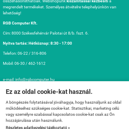
összehasonlíthatóak. Webshopunk
kiszállítással kézbesíti
a
megrendelt termékeket. Személyes átvételre telephelyünkön van
lehetőség!
RGB Computer Kft.
Cím: 8000 Székesfehérvár Palotai út 8/b. fszt. 6.
Nyitva tartás: Hétköznap: 8:30 - 17:00
Telefon: 06-22 / 316-806
Mobil: 06-30 / 462-1612
e-mail: info@rgbcomputer.hu
Közérdekű információk: Cégnév: RGB Computer Számítástechnikai
Ez az oldal cookie-kat használ.
Korlátolt Felelősségű Társaság
A böngészés folytatásával jóváhagyja, hogy használjunk az oldal
Adószám: 13420116-2-07 Cégjegyzékszám: 07-09-010901
működéséhez szükséges cookie-kat. Statisztikai, marketing célú
Cégbíróság: Fejér Megyei Bíróság mint Cégbíróság
vagy személyre szabással kapcsolatos cookie-kat csak az Ön
hozzájárulása után használunk.
Bankszámla: 10402908-50527048-48671009
Részletes adatkezelési tájékoztató »