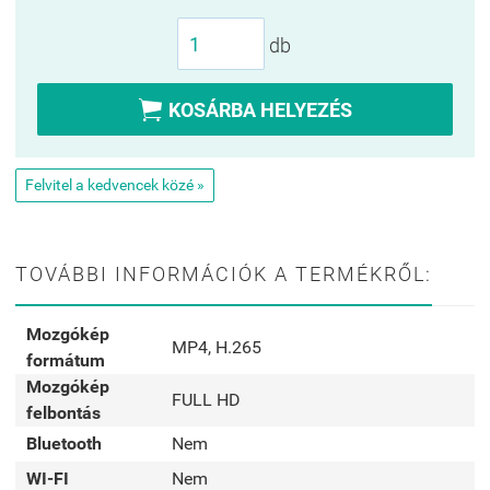
db

KOSÁRBA HELYEZÉS
Felvitel a kedvencek közé »
TOVÁBBI INFORMÁCIÓK A TERMÉKRŐL:
Mozgókép
MP4, H.265
formátum
Mozgókép
FULL HD
felbontás
Bluetooth
Nem
WI-FI
Nem