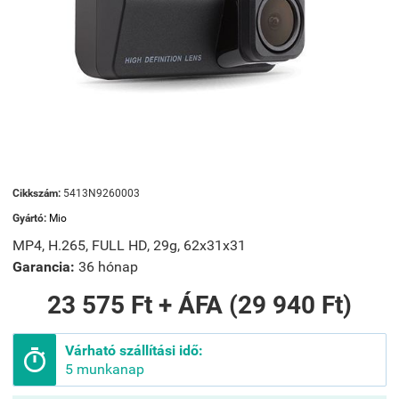
Cikkszám:
5413N9260003
Gyártó:
Mio
MP4, H.265, FULL HD, 29g, 62x31x31
Garancia:
36 hónap
23 575 Ft + ÁFA (29 940 Ft)
Várható szállítási idő:

5 munkanap