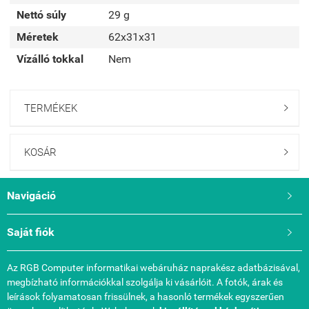
Nettó súly
29 g
Méretek
62x31x31
Vízálló tokkal
Nem
TERMÉKEK

KOSÁR

Navigáció

Saját fiók

Az RGB Computer informatikai webáruház naprakész adatbázisával,
megbízható információkkal szolgálja ki vásárlóit. A fotók, árak és
leírások folyamatosan frissülnek, a hasonló termékek egyszerűen