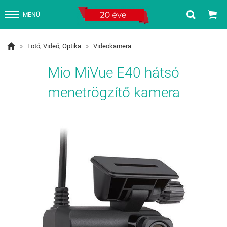


MENÜ

»
Fotó, Videó, Optika
»
Videokamera
Mio MiVue E40 hátsó
menetrögzítő kamera