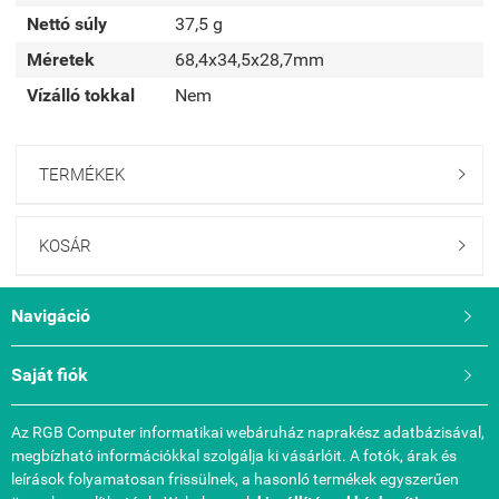
Nettó súly
37,5 g
Méretek
68,4x34,5x28,7mm
Vízálló tokkal
Nem
TERMÉKEK

KOSÁR

Navigáció

Saját fiók

Az RGB Computer informatikai webáruház naprakész adatbázisával,
megbízható információkkal szolgálja ki vásárlóit. A fotók, árak és
leírások folyamatosan frissülnek, a hasonló termékek egyszerűen