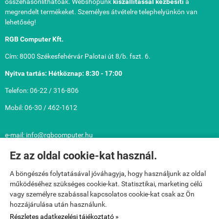
összehasonlíthatóak. Webshopunk
kiszállítással kézbesíti
a
megrendelt termékeket. Személyes átvételre telephelyünkön van
lehetőség!
RGB Computer Kft.
Cím: 8000 Székesfehérvár Palotai út 8/b. fszt. 6.
Nyitva tartás: Hétköznap: 8:30 - 17:00
Telefon: 06-22 / 316-806
Mobil: 06-30 / 462-1612
e-mail: info@rgbcomputer.hu
Közérdekű információk: Cégnév: RGB Computer Számítástechnikai
Ez az oldal cookie-kat használ.
Korlátolt Felelősségű Társaság
A böngészés folytatásával jóváhagyja, hogy használjunk az oldal
Adószám: 13420116-2-07 Cégjegyzékszám: 07-09-010901
működéséhez szükséges cookie-kat. Statisztikai, marketing célú
Cégbíróság: Fejér Megyei Bíróság mint Cégbíróság
vagy személyre szabással kapcsolatos cookie-kat csak az Ön
hozzájárulása után használunk.
Bankszámla: 10402908-50527048-48671009
Részletes adatkezelési tájékoztató »