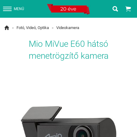


MENÜ

»
Fotó, Videó, Optika
»
Videokamera
Mio MiVue E60 hátsó
menetrögzítő kamera