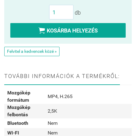
db

KOSÁRBA HELYEZÉS
Felvitel a kedvencek közé »
TOVÁBBI INFORMÁCIÓK A TERMÉKRŐL:
Mozgókép
MP4, H.265
formátum
Mozgókép
2,5K
felbontás
Bluetooth
Nem
WI-FI
Nem