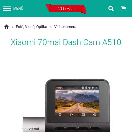


MENÜ

»
Fotó, Videó, Optika
»
Videokamera
Xiaomi 70mai Dash Cam A510