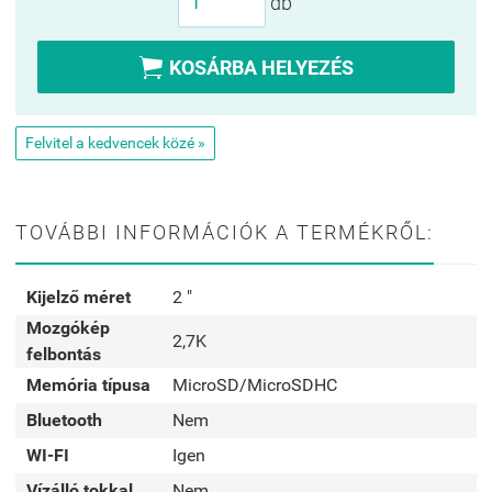
db

KOSÁRBA HELYEZÉS
Felvitel a kedvencek közé »
TOVÁBBI INFORMÁCIÓK A TERMÉKRŐL:
Kijelző méret
2 "
Mozgókép
2,7K
felbontás
Memória típusa
MicroSD/MicroSDHC
Bluetooth
Nem
WI-FI
Igen
Vízálló tokkal
Nem