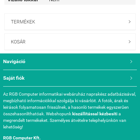
TERMÉKEK

KOSÁR

Navigáció

Saját fiók

Az RGB Computer informatikai webáruház naprakész adatbázisával,
megbízható információkkal szolgálja ki vásárlóit. A fotók, árak és
leírások folyamatosan frissülnek, a hasonló termékek egyszerűen
összehasonlíthatóak. Webshopunk
kiszállítással kézbesíti
a
megrendelt termékeket. Személyes átvételre telephelyünkön van
lehetőség!
RGB Computer Kft.