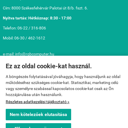
Cím: 8000 Székesfehérvár Palotai út 8/b. fszt. 6.
Nyitva tartás: Hétköznap: 8:30 - 17:00
Telefon: 06-22 / 316-806
Mobil: 06-30 / 462-1612
e-mail: info@rgbcomputer.hu
Közérdekű információk: Cégnév: RGB Computer Számítástechnikai
Ez az oldal cookie-kat használ.
Korlátolt Felelősségű Társaság
A böngészés folytatásával jóváhagyja, hogy használjunk az oldal
Adószám: 13420116-2-07 Cégjegyzékszám: 07-09-010901
működéséhez szükséges cookie-kat. Statisztikai, marketing célú
Cégbíróság: Fejér Megyei Bíróság mint Cégbíróság
vagy személyre szabással kapcsolatos cookie-kat csak az Ön
hozzájárulása után használunk.
Bankszámla: 10402908-50527048-48671009
Részletes adatkezelési tájékoztató »
webshop.rgbcomputer.hu -
RGB Computer Kft.
-
ÁSZF
-
Adatkezelési
Nem kötelezőek elutasítása
tájékoztató